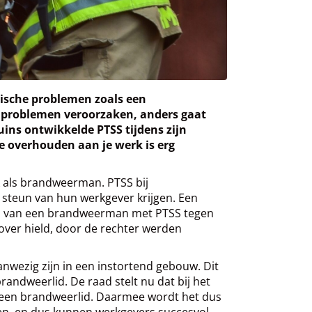
hische problemen zoals een
e problemen veroorzaken, anders gaat
ins ontwikkelde PTSS tijdens zijn
te overhouden aan je werk is erg
k als brandweerman. PTSS bij
 steun van hun werkgever krijgen. Een
oep van een brandweerman met PTSS tegen
over hield, door de rechter werden
anwezig zijn in een instortend gebouw. Dit
andweerlid. De raad stelt nu dat bij het
an een brandweerlid. Daarmee wordt het dus
en, en dus kunnen werkgevers succesvol