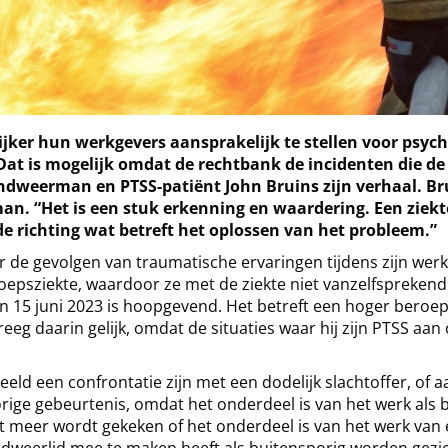
ker hun werkgevers aansprakelijk te stellen voor psyc
 Dat is mogelijk omdat de rechtbank de incidenten die d
dweerman en PTSS-patiënt John Bruins zijn verhaal. Bru
man. “Het is een stuk erkenning en waardering. Een ziek
de richting wat betreft het oplossen van het probleem.”
r de gevolgen van traumatische ervaringen tijdens zijn wer
oepsziekte, waardoor ze met de ziekte niet vanzelfsprekend
an 15 juni 2023 is hoopgevend. Het betreft een hoger ber
daarin gelijk, omdat de situaties waar hij zijn PTSS aan 
ld een confrontatie zijn met een dodelijk slachtoffer, of a
ige gebeurtenis, omdat het onderdeel is van het werk als br
iet meer wordt gekeken of het onderdeel is van het werk v
ndweerlid mee te maken heeft als buitensporig worden gezi