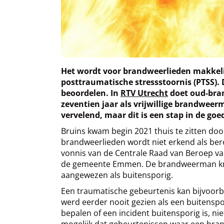
Het wordt voor brandweerlieden makkelij
posttraumatische stressstoornis (PTSS).
beoordelen. In
RTV Utrecht
doet oud-bran
zeventien jaar als vrijwillige brandweer
vervelend, maar dit is een stap in de goe
Bruins kwam begin 2021 thuis te zitten doo
brandweerlieden wordt niet erkend als ber
vonnis van de Centrale Raad van Beroep v
de gemeente Emmen. De brandweerman kreeg 
aangewezen als buitensporig.
Een traumatische gebeurtenis kan bijvoorbee
werd eerder nooit gezien als een buitenspor
bepalen of een incident buitensporig is, n
mogelijk dat gebeurtenissen waar een bra