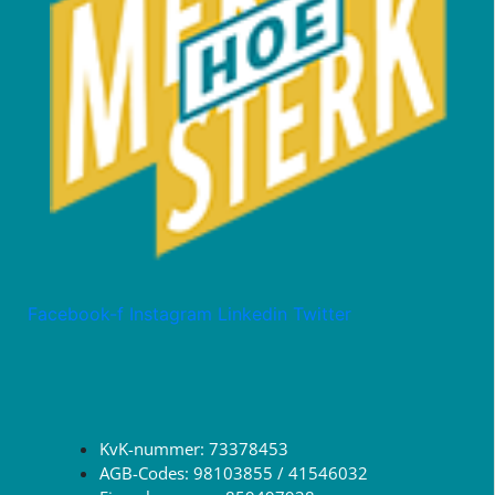
Facebook-f
Instagram
Linkedin
Twitter
KvK-nummer: 73378453
AGB-Codes: 98103855 / 41546032