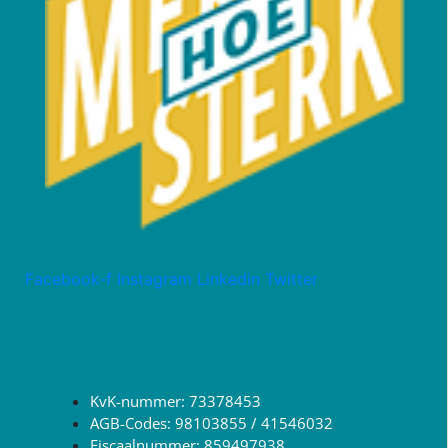
Facebook-f
Instagram
Linkedin
Twitter
KvK-nummer: 73378453
AGB-Codes: 98103855 / 41546032
Fiscaalnummer: 859497938