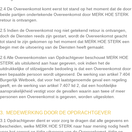
2.4 De Overeenkomst komt eerst tot stand op het moment dat de door
beide partijen ondertekende Overeenkomst door MERK HOE STERK
retour is ontvangen.
2.5 Indien de Overeenkomst nog niet getekend retour is ontvangen,
doch de Diensten reeds zijn gestart, wordt de Overeenkomst geacht
tot stand te zijn gekomen op het moment dat MERK HOE STERK een
begin met de uitvoering van de Diensten heeft gemaakt.
2.6 Alle Overeenkomsten van Opdrachtgever beschouwt MERK HOE
STERK als uitsluitend aan haar gegeven, ook indien het de
uitdrukkelijke of stilzwijgende bedoeling is dat een Overeenkomst door
een bepaalde persoon wordt uitgevoerd. De werking van artikel 7:404
Burgerlijk Wetboek, dat voor het laatstgenoemde geval een regeling
geeft, en de werking van artikel 7:407 lid 2, dat een hoofdelijke
aansprakelijkheid vestigt voor de gevallen waarin aan twee of meer
personen een Overeenkomst is gegeven, worden uitgesloten.
3. MEDEWERKING DOOR DE OPDRACHTGEVER
3.1 Opdrachtgever dient er voor zorg te dragen dat alle gegevens en
bescheiden, welke MERK HOE STERK naar haar mening nodig heeft
voor het correct en tijdig uitvoeren van de Overeenkomst, tijdig en