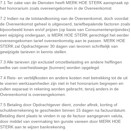
7.1 Ter zake van de Diensten heeft MERK HOE STERK aanspraak op
het honorarium zoals overeengekomen in de Overeenkomst.
7.2 Indien na de totstandkoming van de Overeenkomst, doch voordat
de Overeenkomst geheel is uitgevoerd, tariefbepalende factoren zoals
bijvoorbeeld lonen en/of prijzen (op basis van Consumentenprijsindex)
een wijziging ondergaan, is MERK HOE STERK gerechtigd het eerder
overeengekomen tarief overeenkomstig aan te passen. MERK HOE
STERK zal Opdrachtgever 30 dagen van tevoren schriftelijk van
gewijzigde tarieven in kennis stellen.
7.3 Alle tarieven zijn exclusief omzetbelasting en andere heffingen
welke van overheidswege (kunnen) worden opgelegd.
7.4 Reis- en verblijfkosten en andere kosten met betrekking tot de uit
te voeren werkzaamheden zijn niet in het honorarium begrepen en
zullen separaat in rekening worden gebracht, tenzij anders in de
Overeenkomst is overeengekomen.
7.5 Betaling door Opdrachtgever dient, zonder aftrek, korting of
schuldverrekening te geschieden binnen 15 dagen na factuurdatum.
Betaling dient plaats te vinden in op de factuur aangegeven valuta,
door middel van overmaking ten gunste vaneen door MERK HOE
STERK aan te wijzen bankrekening.