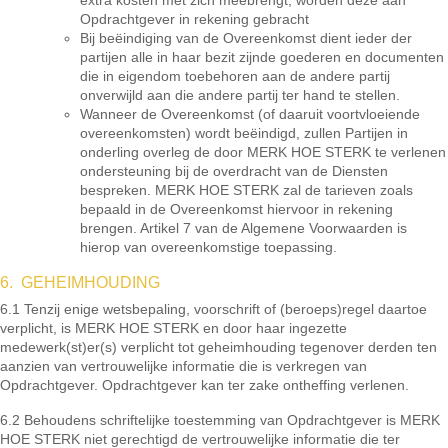
extra kosten met zich meebrengt, worden deze aan
Opdrachtgever in rekening gebracht
Bij beëindiging van de Overeenkomst dient ieder der
partijen alle in haar bezit zijnde goederen en documenten
die in eigendom toebehoren aan de andere partij
onverwijld aan die andere partij ter hand te stellen.
Wanneer de Overeenkomst (of daaruit voortvloeiende
overeenkomsten) wordt beëindigd, zullen Partijen in
onderling overleg de door MERK HOE STERK te verlenen
ondersteuning bij de overdracht van de Diensten
bespreken. MERK HOE STERK zal de tarieven zoals
bepaald in de Overeenkomst hiervoor in rekening
brengen. Artikel 7 van de Algemene Voorwaarden is
hierop van overeenkomstige toepassing.
6. GEHEIMHOUDING
6.1 Tenzij enige wetsbepaling, voorschrift of (beroeps)regel daartoe
verplicht, is MERK HOE STERK en door haar ingezette
medewerk(st)er(s) verplicht tot geheimhouding tegenover derden ten
aanzien van vertrouwelijke informatie die is verkregen van
Opdrachtgever. Opdrachtgever kan ter zake ontheffing verlenen.
6.2 Behoudens schriftelijke toestemming van Opdrachtgever is MERK
HOE STERK niet gerechtigd de vertrouwelijke informatie die ter