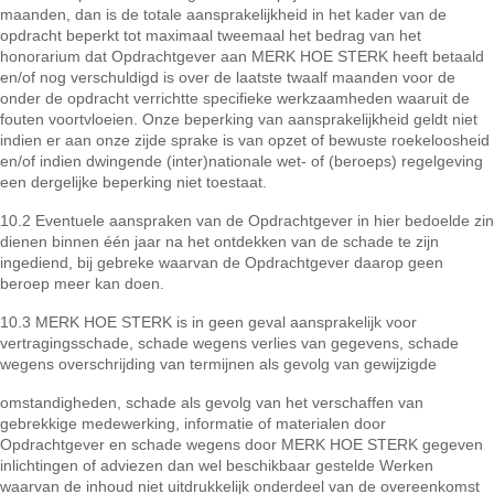
maanden, dan is de totale aansprakelijkheid in het kader van de
opdracht beperkt tot maximaal tweemaal het bedrag van het
honorarium dat Opdrachtgever aan MERK HOE STERK heeft betaald
en/of nog verschuldigd is over de laatste twaalf maanden voor de
onder de opdracht verrichtte specifieke werkzaamheden waaruit de
fouten voortvloeien. Onze beperking van aansprakelijkheid geldt niet
indien er aan onze zijde sprake is van opzet of bewuste roekeloosheid
en/of indien dwingende (inter)nationale wet- of (beroeps) regelgeving
een dergelijke beperking niet toestaat.
10.2 Eventuele aanspraken van de Opdrachtgever in hier bedoelde zin
dienen binnen één jaar na het ontdekken van de schade te zijn
ingediend, bij gebreke waarvan de Opdrachtgever daarop geen
beroep meer kan doen.
10.3 MERK HOE STERK is in geen geval aansprakelijk voor
vertragingsschade, schade wegens verlies van gegevens, schade
wegens overschrijding van termijnen als gevolg van gewijzigde
omstandigheden, schade als gevolg van het verschaffen van
gebrekkige medewerking, informatie of materialen door
Opdrachtgever en schade wegens door MERK HOE STERK gegeven
inlichtingen of adviezen dan wel beschikbaar gestelde Werken
waarvan de inhoud niet uitdrukkelijk onderdeel van de overeenkomst