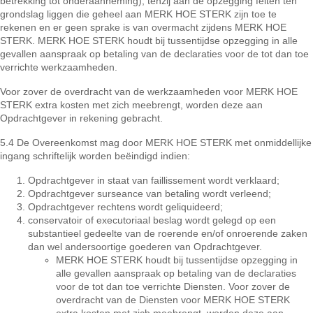
betrekking tot onderaanneming), tenzij aan de opzegging feiten ten
grondslag liggen die geheel aan MERK HOE STERK zijn toe te
rekenen en er geen sprake is van overmacht zijdens MERK HOE
STERK. MERK HOE STERK houdt bij tussentijdse opzegging in alle
gevallen aanspraak op betaling van de declaraties voor de tot dan toe
verrichte werkzaamheden.
Voor zover de overdracht van de werkzaamheden voor MERK HOE
STERK extra kosten met zich meebrengt, worden deze aan
Opdrachtgever in rekening gebracht.
5.4 De Overeenkomst mag door MERK HOE STERK met onmiddellijke
ingang schriftelijk worden beëindigd indien:
Opdrachtgever in staat van faillissement wordt verklaard;
Opdrachtgever surseance van betaling wordt verleend;
Opdrachtgever rechtens wordt geliquideerd;
conservatoir of executoriaal beslag wordt gelegd op een
substantieel gedeelte van de roerende en/of onroerende zaken
dan wel andersoortige goederen van Opdrachtgever.
MERK HOE STERK houdt bij tussentijdse opzegging in
alle gevallen aanspraak op betaling van de declaraties
voor de tot dan toe verrichte Diensten. Voor zover de
overdracht van de Diensten voor MERK HOE STERK