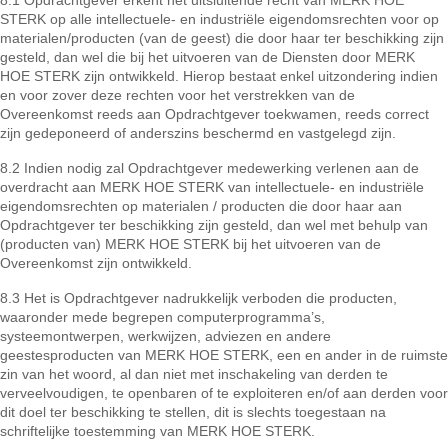
8.1 Opdrachtgever erkent het uitsluitende recht van MERK HOE
STERK op alle intellectuele- en industriële eigendomsrechten voor op
materialen/producten (van de geest) die door haar ter beschikking zijn
gesteld, dan wel die bij het uitvoeren van de Diensten door MERK
HOE STERK zijn ontwikkeld. Hierop bestaat enkel uitzondering indien
en voor zover deze rechten voor het verstrekken van de
Overeenkomst reeds aan Opdrachtgever toekwamen, reeds correct
zijn gedeponeerd of anderszins beschermd en vastgelegd zijn.
8.2 Indien nodig zal Opdrachtgever medewerking verlenen aan de
overdracht aan MERK HOE STERK van intellectuele- en industriële
eigendomsrechten op materialen / producten die door haar aan
Opdrachtgever ter beschikking zijn gesteld, dan wel met behulp van
(producten van) MERK HOE STERK bij het uitvoeren van de
Overeenkomst zijn ontwikkeld.
8.3 Het is Opdrachtgever nadrukkelijk verboden die producten,
waaronder mede begrepen computerprogramma’s,
systeemontwerpen, werkwijzen, adviezen en andere
geestesproducten van MERK HOE STERK, een en ander in de ruimste
zin van het woord, al dan niet met inschakeling van derden te
verveelvoudigen, te openbaren of te exploiteren en/of aan derden voor
dit doel ter beschikking te stellen, dit is slechts toegestaan na
schriftelijke toestemming van MERK HOE STERK.