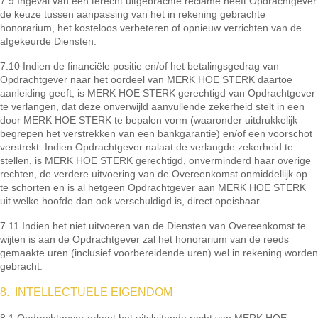
7.9 Ingeval van een terecht uitgebrachte reclame heeft Opdrachtgever
de keuze tussen aanpassing van het in rekening gebrachte
honorarium, het kosteloos verbeteren of opnieuw verrichten van de
afgekeurde Diensten.
7.10 Indien de financiële positie en/of het betalingsgedrag van
Opdrachtgever naar het oordeel van MERK HOE STERK daartoe
aanleiding geeft, is MERK HOE STERK gerechtigd van Opdrachtgever
te verlangen, dat deze onverwijld aanvullende zekerheid stelt in een
door MERK HOE STERK te bepalen vorm (waaronder uitdrukkelijk
begrepen het verstrekken van een bankgarantie) en/of een voorschot
verstrekt. Indien Opdrachtgever nalaat de verlangde zekerheid te
stellen, is MERK HOE STERK gerechtigd, onverminderd haar overige
rechten, de verdere uitvoering van de Overeenkomst onmiddellijk op
te schorten en is al hetgeen Opdrachtgever aan MERK HOE STERK
uit welke hoofde dan ook verschuldigd is, direct opeisbaar.
7.11 Indien het niet uitvoeren van de Diensten van Overeenkomst te
wijten is aan de Opdrachtgever zal het honorarium van de reeds
gemaakte uren (inclusief voorbereidende uren) wel in rekening worden
gebracht.
8. INTELLECTUELE EIGENDOM