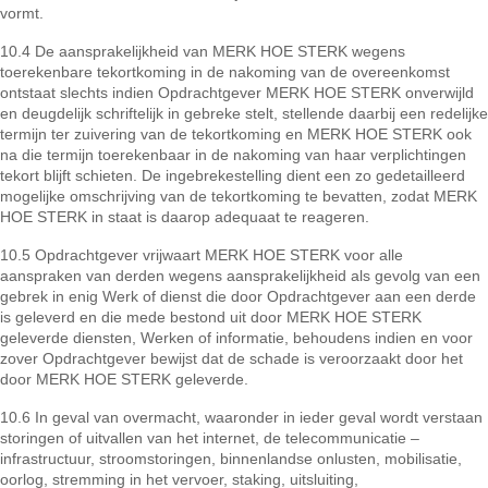
vormt.
10.4 De aansprakelijkheid van MERK HOE STERK wegens
toerekenbare tekortkoming in de nakoming van de overeenkomst
ontstaat slechts indien Opdrachtgever MERK HOE STERK onverwijld
en deugdelijk schriftelijk in gebreke stelt, stellende daarbij een redelijke
termijn ter zuivering van de tekortkoming en MERK HOE STERK ook
na die termijn toerekenbaar in de nakoming van haar verplichtingen
tekort blijft schieten. De ingebrekestelling dient een zo gedetailleerd
mogelijke omschrijving van de tekortkoming te bevatten, zodat MERK
HOE STERK in staat is daarop adequaat te reageren.
10.5 Opdrachtgever vrijwaart MERK HOE STERK voor alle
aanspraken van derden wegens aansprakelijkheid als gevolg van een
gebrek in enig Werk of dienst die door Opdrachtgever aan een derde
is geleverd en die mede bestond uit door MERK HOE STERK
geleverde diensten, Werken of informatie, behoudens indien en voor
zover Opdrachtgever bewijst dat de schade is veroorzaakt door het
door MERK HOE STERK geleverde.
10.6 In geval van overmacht, waaronder in ieder geval wordt verstaan
storingen of uitvallen van het internet, de telecommunicatie –
infrastructuur, stroomstoringen, binnenlandse onlusten, mobilisatie,
oorlog, stremming in het vervoer, staking, uitsluiting,