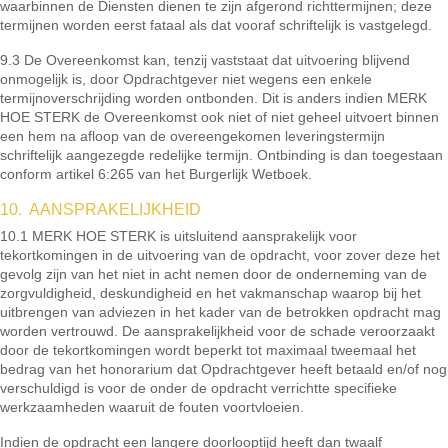
waarbinnen de Diensten dienen te zijn afgerond richttermijnen; deze
termijnen worden eerst fataal als dat vooraf schriftelijk is vastgelegd.
9.3 De Overeenkomst kan, tenzij vaststaat dat uitvoering blijvend
onmogelijk is, door Opdrachtgever niet wegens een enkele
termijnoverschrijding worden ontbonden. Dit is anders indien MERK
HOE STERK de Overeenkomst ook niet of niet geheel uitvoert binnen
een hem na afloop van de overeengekomen leveringstermijn
schriftelijk aangezegde redelijke termijn. Ontbinding is dan toegestaan
conform artikel 6:265 van het Burgerlijk Wetboek.
10. AANSPRAKELIJKHEID
10.1 MERK HOE STERK is uitsluitend aansprakelijk voor
tekortkomingen in de uitvoering van de opdracht, voor zover deze het
gevolg zijn van het niet in acht nemen door de onderneming van de
zorgvuldigheid, deskundigheid en het vakmanschap waarop bij het
uitbrengen van adviezen in het kader van de betrokken opdracht mag
worden vertrouwd. De aansprakelijkheid voor de schade veroorzaakt
door de tekortkomingen wordt beperkt tot maximaal tweemaal het
bedrag van het honorarium dat Opdrachtgever heeft betaald en/of nog
verschuldigd is voor de onder de opdracht verrichtte specifieke
werkzaamheden waaruit de fouten voortvloeien.
Indien de opdracht een langere doorlooptijd heeft dan twaalf