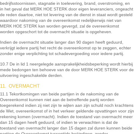
bedrijfsstoornissen, stagnatie in toelevering, brand, overstroming, en
in het geval dat MERK HOE STERK door eigen leveranciers, ongeacht
de reden daartoe, niet tot levering van de dienst in staat wordt gesteld
waardoor nakoming van de overeenkomst redelijkerwijs niet van
MERK HOE STERK kan worden gevergd, zal de overeenkomst
worden opgeschort tot de overmacht situatie is opgeheven.
Indien de overmacht situatie langer dan 90 dagen heeft geduurd,
verkrijgt iedere partij het recht de overeenkomst op te zeggen, echter
zonder enige verplichting tot schadevergoeding voor iedere partij.
10.7 De in lid 1 neergelegde aansprakelijkheidsbeperking wordt hierbij
mede bedongen ten behoeve van de door MERK HOE STERK voor de
uitvoering ingeschakelde derden.
11. OVERMACHT
11.1 Tekortkomingen van beide partijen in de nakoming van de
Overeenkomst kunnen niet aan de betreffende partij worden
toegerekend indien zij niet zijn te wijten aan zijn schuld noch krachtens
de Wet, overeenkomst of in het verkeer geldende opvattingen voor zijn
rekening komen (overmacht). Indien de toestand van overmacht meer
dan 15 dagen heeft geduurd, of indien te verwachten is dat de
toestand van overmacht langer dan 15 dagen zal duren kunnen beide
partijen de Overeenkomst tussentijds beëindigen, zonder