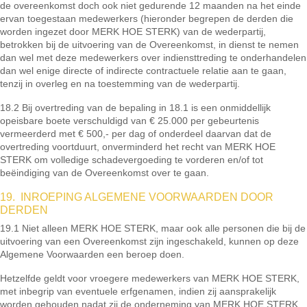
de overeenkomst doch ook niet gedurende 12 maanden na het einde
ervan toegestaan medewerkers (hieronder begrepen de derden die
worden ingezet door MERK HOE STERK) van de wederpartij,
betrokken bij de uitvoering van de Overeenkomst, in dienst te nemen
dan wel met deze medewerkers over indiensttreding te onderhandelen
dan wel enige directe of indirecte contractuele relatie aan te gaan,
tenzij in overleg en na toestemming van de wederpartij.
18.2 Bij overtreding van de bepaling in 18.1 is een onmiddellijk
opeisbare boete verschuldigd van € 25.000 per gebeurtenis
vermeerderd met € 500,- per dag of onderdeel daarvan dat de
overtreding voortduurt, onverminderd het recht van MERK HOE
STERK om volledige schadevergoeding te vorderen en/of tot
beëindiging van de Overeenkomst over te gaan.
19. INROEPING ALGEMENE VOORWAARDEN DOOR
DERDEN
19.1 Niet alleen MERK HOE STERK, maar ook alle personen die bij de
uitvoering van een Overeenkomst zijn ingeschakeld, kunnen op deze
Algemene Voorwaarden een beroep doen.
Hetzelfde geldt voor vroegere medewerkers van MERK HOE STERK,
met inbegrip van eventuele erfgenamen, indien zij aansprakelijk
worden gehouden nadat zij de onderneming van MERK HOE STERK